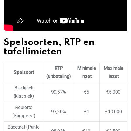
Spelsoorten, RTP en
tafellimieten
RTP
Minimale
Maximale
Spelsoort
(uitbetaling)
inzet
inzet
Blackjack
99,57%
€5
€5.000
(klassiek)
Roulette
97,30%
€1
€10.000
(Europees)
Baccarat (Punto