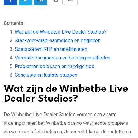
LinkedIn
Print
Share
via
Email
Contents
Wat zijn de Winbetbe Live Dealer Studios?
Stap-voor-stap: aanmelden en beginnen
Spelsoorten, RTP en tafellimieten
Vereiste documenten en betalingsmethoden
Problemen oplossen en handige tips
Conclusie en laatste stappen
Wat zijn de Winbetbe Live
Dealer Studios?
De Winbetbe Live Dealer Studios vormen een aparte
afdeling binnen het Winbetbe casino waar echte croupiers
via webcam tafels beheren. Je speelt blackjack, roulette en