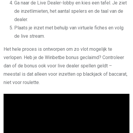
Ga naar de Live Dealer-lobby en kies een tafel. Je ziet
de inzetlimieten, het aantal spelers en de taal van de
dealer.
Plaats je inzet met behulp van virtuele fiches en volg
de live stream.
Het hele proces is ontworpen om zo vlot mogelijk te
verlopen. Heb je de Winbetbe bonus geclaimd? Controleer
dan of de bonus ook voor live dealer spellen geldt –
meestal is dat alleen voor inzetten op blackjack of baccarat,
niet voor roulette.