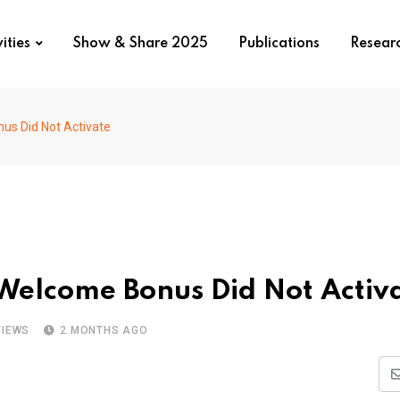
ities
Show & Share 2025
Publications
Resear
s Did Not Activate
elcome Bonus Did Not Activ
IEWS
2 MONTHS AGO