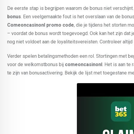
De eerste stap is begrijpen waarom de bonus niet verschijnt
bonus
. Een veelgemaakte fout is het overslaan van de bon
Comeoncasinonl promo code
, die je tijdens het storten
– voordat de bonus wordt toegevoegd. Ook kan het zijn dat 
nog niet voldoet aan de loyaliteitsvereisten. Controleer alt
Verder spelen betalingsmethoden een rol. Stortingen met bep
voor de welkomstbonus bij
comeoncasinonl
. Het is aan te
te zijn van bonusactivering. Bekijk de lijst met toegestane 