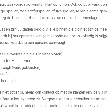
 inzetten voordat je winsten kunt opnemen. Ook geldt er vaak ee
e spellen, zoals tafelspellen of livespellen, tellen slechts gede
eg de bonustabel in het casino voor de exacte percentages.
sen zijn 30 dagen geldig. Als je binnen die tijd niet aan de inz
ordt bij het opnemen van geld voordat de bonus volledig is vrij
e bonus voordat je een opname aanvraagt.
en e-wallets als die zijn uitgesloten).
storten – niet erna.
hrough (vaak gokkasten).
 €5).
heelt tijd.
niet actief is, neem dan contact op met de klantenservice via li
en fout in het systeem zit. Vergeet niet om je gebruikersnaam en
pak wordt het probleem snel opgelost en kun je genieten van de