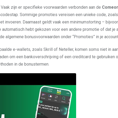
. Vaak zijn er specifieke voorwaarden verbonden aan de
Comeon
uscodestap. Sommige promoties vereisen een unieke code, zoals
 moet invoeren. Daarnaast geldt vaak een minimumstorting – bijvo
je automatisch hebt gekozen voor een andere promotie of dat je 
ijd de algemene bonusvoorwaarden onder “Promoties” in je account
aalde e-wallets, zoals Skrill of Neteller, komen soms niet in a
 raden om een bankoverschrijving of een creditcard te gebruiken
methoden in de bonustermen.