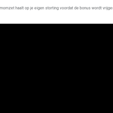
omzet haalt op je eigen storting voordat de bonus wordt vrijge