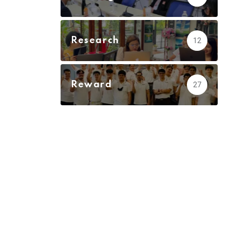
Research
12
Reward
27