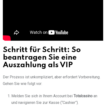
Schritt für Schritt: So
beantragen Sie eine
Auszahlung als VIP
Der Prozess ist unkompliziert, aber erfordert Vorbereitung.
Gehen Sie wie folgt vor:
Melden Sie sich in Ihrem Account bei
Totalcasino
an
und navigieren Sie zur Kasse (“Cashier”).