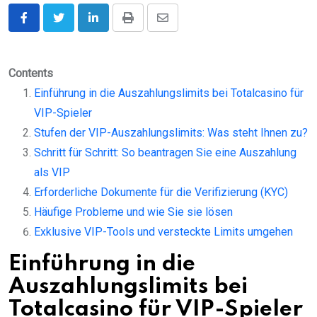
LinkedIn
Print
Share
via
Email
Contents
Einführung in die Auszahlungslimits bei Totalcasino für
VIP-Spieler
Stufen der VIP-Auszahlungslimits: Was steht Ihnen zu?
Schritt für Schritt: So beantragen Sie eine Auszahlung
als VIP
Erforderliche Dokumente für die Verifizierung (KYC)
Häufige Probleme und wie Sie sie lösen
Exklusive VIP-Tools und versteckte Limits umgehen
Einführung in die
Auszahlungslimits bei
Totalcasino für VIP-Spieler