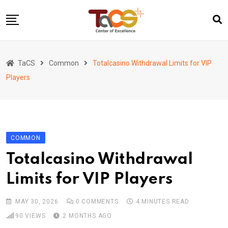
Skip
to
content
Home
TaCS
Common
Totalcasino Withdrawal Limits for VIP
About us
Players
Activities
Show & Share 2025
Publications
COMMON
Researches
Totalcasino Withdrawal
Collaboration
Limits for VIP Players
TaCS Channel
MAY 30, 2026
0
COMMENTS
4 MINUTES READ
90
VIEWS
2 MONTHS AGO