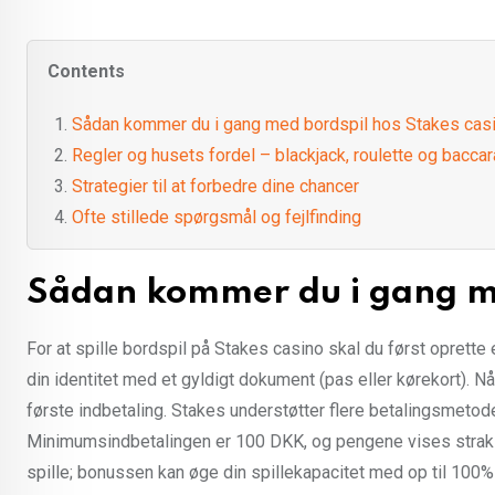
Contents
Sådan kommer du i gang med bordspil hos Stakes cas
Regler og husets fordel – blackjack, roulette og baccar
Strategier til at forbedre dine chancer
Ofte stillede spørgsmål og fejlfinding
Sådan kommer du i gang me
For at spille bordspil på Stakes casino skal du først oprette 
din identitet med et gyldigt dokument (pas eller kørekort). Nå
første indbetaling. Stakes understøtter flere betalingsmetoder
Minimumsindbetalingen er 100 DKK, og pengene vises straks 
spille; bonussen kan øge din spillekapacitet med op til 100% 