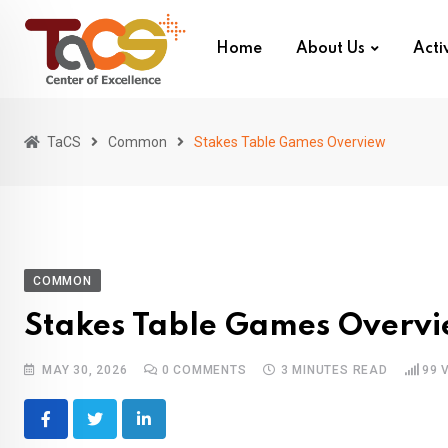
Skip
to
Home
About Us
Activ
content
TaCS
Common
Stakes Table Games Overview
COMMON
Stakes Table Games Overv
MAY 30, 2026
0
COMMENTS
3 MINUTES READ
99
V
LinkedIn