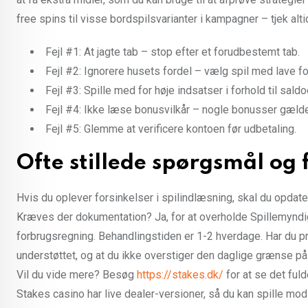
free spins til visse bordspilsvarianter i kampagner – tjek al
Fejl #1: At jagte tab – stop efter et forudbestemt tab.
Fejl #2: Ignorere husets fordel – vælg spil med lave fo
Fejl #3: Spille med for høje indsatser i forhold til saldo
Fejl #4: Ikke læse bonusvilkår – nogle bonusser gælder 
Fejl #5: Glemme at verificere kontoen før udbetaling.
Ofte stillede spørgsmål og f
Hvis du oplever forsinkelser i spilindlæsning, skal du opdate
Kræves der dokumentation? Ja, for at overholde Spillemyndig
forbrugsregning. Behandlingstiden er 1-2 hverdage. Har du pr
understøttet, og at du ikke overstiger den daglige grænse p
Vil du vide mere? Besøg
https://stakes.dk/
for at se det ful
Stakes casino har live dealer-versioner, så du kan spille mod