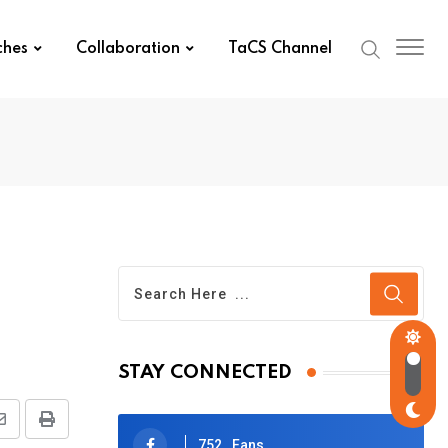
ches
Collaboration
TaCS Channel
STAY CONNECTED
Share
Print
752
Fans