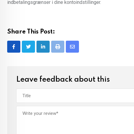
indbetalingsgrænser i dine kontoindstillinger.
Share This Post:
LinkedIn
Print
Share
via
Email
Leave feedback about this