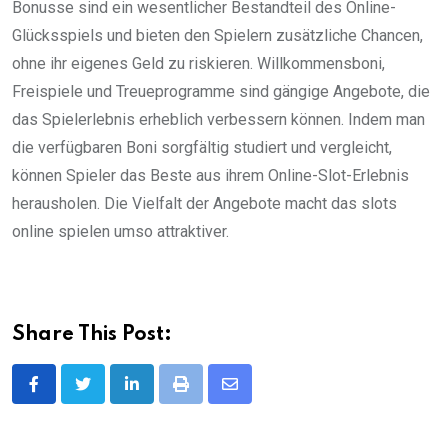
Bonusse sind ein wesentlicher Bestandteil des Online-
Glücksspiels und bieten den Spielern zusätzliche Chancen,
ohne ihr eigenes Geld zu riskieren. Willkommensboni,
Freispiele und Treueprogramme sind gängige Angebote, die
das Spielerlebnis erheblich verbessern können. Indem man
die verfügbaren Boni sorgfältig studiert und vergleicht,
können Spieler das Beste aus ihrem Online-Slot-Erlebnis
herausholen. Die Vielfalt der Angebote macht das slots
online spielen umso attraktiver.
Share This Post:
LinkedIn
Print
Share
via