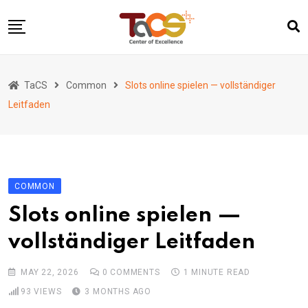
Skip
to
content
Home
TaCS
Common
Slots online spielen — vollständiger
About us
Leitfaden
Activities
Show & Share 2025
Publications
COMMON
Researches
Slots online spielen —
Collaboration
vollständiger Leitfaden
TaCS Channel
MAY 22, 2026
0
COMMENTS
1 MINUTE READ
93
VIEWS
3 MONTHS AGO