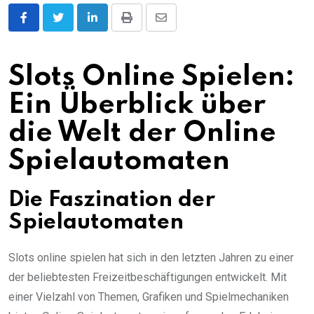
LinkedIn
Print
Share
via
Email
Slots Online Spielen:
Ein Überblick über
die Welt der Online
Spielautomaten
Die Faszination der
Spielautomaten
Slots online spielen hat sich in den letzten Jahren zu einer
der beliebtesten Freizeitbeschäftigungen entwickelt. Mit
einer Vielzahl von Themen, Grafiken und Spielmechaniken