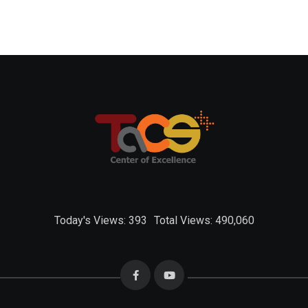
Today's Views:
393
Total Views:
490,060