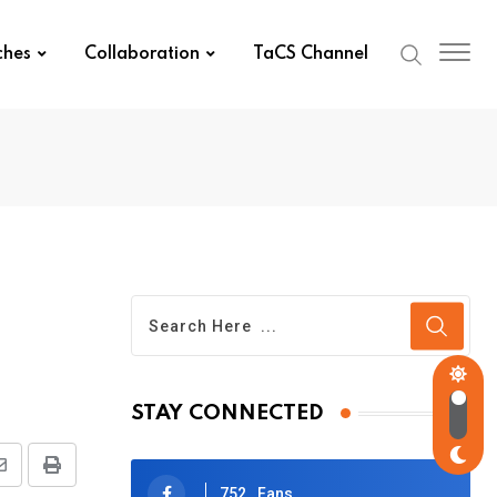
ches
Collaboration
TaCS Channel
STAY CONNECTED
Share
Print
752
Fans