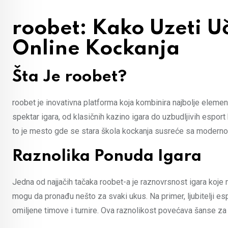
roobet: Kako Uzeti U
Online Kockanja
Šta Je roobet?
roobet je inovativna platforma koja kombinira najbolje elemen
spektar igara, od klasičnih kazino igara do uzbudljivih espor
to je mesto gde se stara škola kockanja susreće sa modern
Raznolika Ponuda Igara
Jedna od najjačih tačaka roobet-a je raznovrsnost igara koje nu
mogu da pronađu nešto za svaki ukus. Na primer, ljubitelji es
omiljene timove i turnire. Ova raznolikost povećava šanse za 