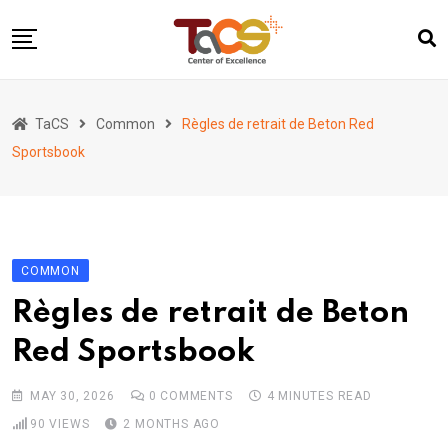
Skip
to
content
Home
TaCS
Common
Règles de retrait de Beton Red
About us
Sportsbook
Activities
Show & Share 2025
Publications
COMMON
Researches
Règles de retrait de Beton
Collaboration
Red Sportsbook
TaCS Channel
MAY 30, 2026
0
COMMENTS
4 MINUTES READ
90
VIEWS
2 MONTHS AGO