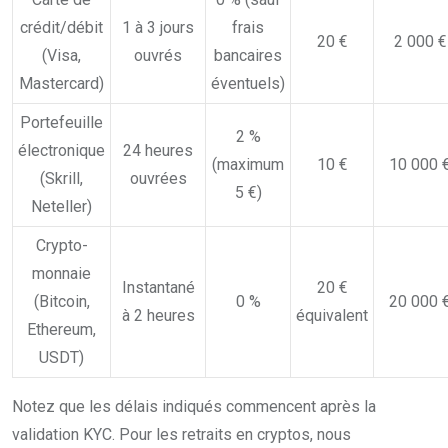
crédit/débit
1 à 3 jours
frais
20 €
2 000 €
(Visa,
ouvrés
bancaires
Mastercard)
éventuels)
Portefeuille
2 %
électronique
24 heures
(maximum
10 €
10 000 
(Skrill,
ouvrées
5 €)
Neteller)
Crypto-
monnaie
Instantané
20 €
(Bitcoin,
0 %
20 000 
à 2 heures
équivalent
Ethereum,
USDT)
Notez que les délais indiqués commencent après la
validation KYC. Pour les retraits en cryptos, nous