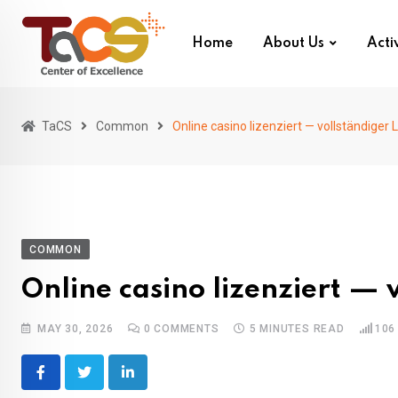
Skip
to
Home
About Us
Activ
content
TaCS
Common
Online casino lizenziert — vollständiger 
COMMON
Online casino lizenziert — 
MAY 30, 2026
0
COMMENTS
5 MINUTES READ
106
LinkedIn