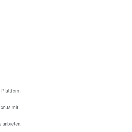
 Plattform
Bonus mit
s anbieten.