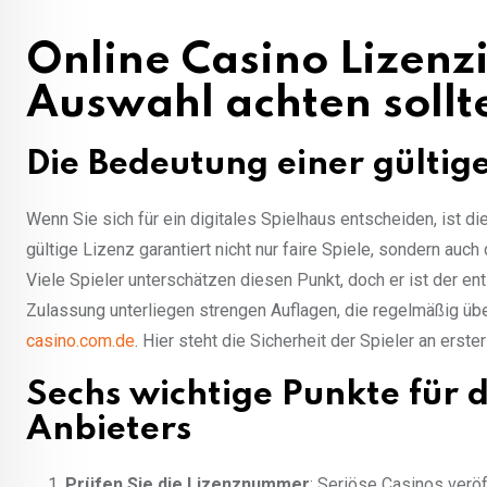
Online Casino Lizenzi
Auswahl achten sollt
Die Bedeutung einer gültig
Wenn Sie sich für ein digitales Spielhaus entscheiden, ist d
gültige Lizenz garantiert nicht nur faire Spiele, sondern auc
Viele Spieler unterschätzen diesen Punkt, doch er ist der ent
Zulassung unterliegen strengen Auflagen, die regelmäßig überp
casino.com.de
. Hier steht die Sicherheit der Spieler an erst
Sechs wichtige Punkte für d
Anbieters
Prüfen Sie die Lizenznummer
: Seriöse Casinos verö