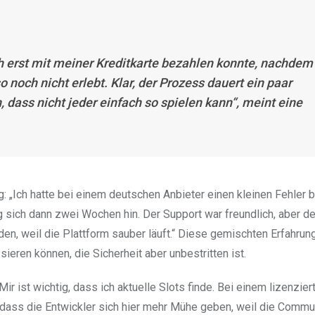
ch erst mit meiner Kreditkarte bezahlen konnte, nachdem
so noch nicht erlebt. Klar, der Prozess dauert ein paar
, dass nicht jeder einfach so spielen kann“, meint eine
„Ich hatte bei einem deutschen Anbieter einen kleinen Fehler b
sich dann zwei Wochen hin. Der Support war freundlich, aber d
ieden, weil die Plattform sauber läuft.“ Diese gemischten Erfahrun
ieren können, die Sicherheit aber unbestritten ist.
ir ist wichtig, dass ich aktuelle Slots finde. Bei einem lizenzie
dass die Entwickler sich hier mehr Mühe geben, weil die Commu