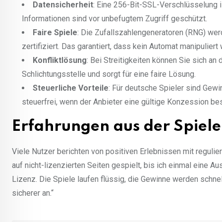
Datensicherheit
: Eine 256-Bit-SSL-Verschlüsselung i
Informationen sind vor unbefugtem Zugriff geschützt.
Faire Spiele
: Die Zufallszahlengeneratoren (RNG) we
zertifiziert. Das garantiert, dass kein Automat manipuliert
Konfliktlösung
: Bei Streitigkeiten können Sie sich an
Schlichtungsstelle und sorgt für eine faire Lösung.
Steuerliche Vorteile
: Für deutsche Spieler sind Gew
steuerfrei, wenn der Anbieter eine gültige Konzession bes
Erfahrungen aus der Spie
Viele Nutzer berichten von positiven Erlebnissen mit reguliert
auf nicht-lizenzierten Seiten gespielt, bis ich einmal eine 
Lizenz. Die Spiele laufen flüssig, die Gewinne werden schnell
sicherer an.“