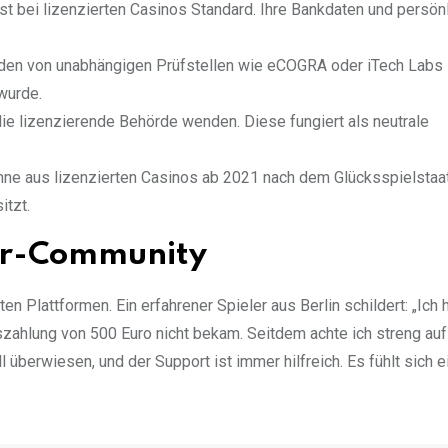
st bei lizenzierten Casinos Standard. Ihre Bankdaten und persön
rden von unabhängigen Prüfstellen wie eCOGRA oder iTech Labs
 wurde.
 die lizenzierende Behörde wenden. Diese fungiert als neutrale
inne aus lizenzierten Casinos ab 2021 nach dem Glücksspielstaa
itzt.
ler-Community
en Plattformen. Ein erfahrener Spieler aus Berlin schildert: „Ich 
Auszahlung von 500 Euro nicht bekam. Seitdem achte ich streng auf
 überwiesen, und der Support ist immer hilfreich. Es fühlt sich e