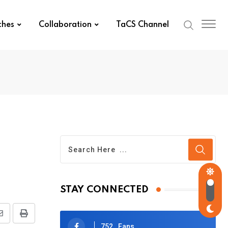
ches
Collaboration
TaCS Channel
STAY CONNECTED
Share
Print
752
Fans