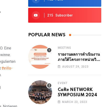
via
Email
r
215
Subscriber
POPULAR NEWS
O. Eine
MEETING
รายงานผลการดำเนินงาน
ewinne.
ภายใต้โครงการหน่วยวิจัย
egulierten
คุณภาพสูง ปีงบ 2564
AUGUST 29, 2023
st
thrills-
ระยะที่ 1 (24 เดือน ปี
.
2566) 29 สิงหาคม
2566 14.00-14.30 น.
EVENT
n
รายงานโดย รศ.ดร.ธนา
CaRe NETWORK
สุทธิบัทม์พงศ์
SYMPOSIUM 2024
MARCH 23, 2023
e. Notieren