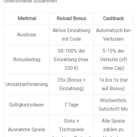
Unterschiede zusammen:
Merkmal
Reload Bonus
Cashback
Aktive Einzahlung
Automatisch bei
Auslöser
mit Code
Verlusten
50-100% der
5-15% der
Bonusbetrag
Einzahlung (max.
Verluste (oft
200 €)
ohne Cap)
35x (Bonus +
1x bis 3x (nur
Umsatzanforderung
Einzahlung)
auf Bonus)
Wöchentlich,
Gültigkeitsdauer
7 Tage
Gutschrift Mo
Slots +
Alle Spiele
Ausnahme Spiele
Tischspiele
zählen zu