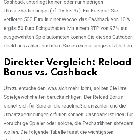
Cashback unterliegt keinen oder nur niedrigen
Umsatzbedingungen (oft 1x bis 3x). Ein Beispiel: Sie
verlieren 500 Euro in einer Woche, das Cashback von 10 %
ergibt 50 Euro Echtguthaben. Mit einem RTP von 97 % auf
ausgewählten Spielautomaten können Sie dieses Guthaben
direkt auszahlen, nachdem Sie es einmal umgesetzt haben.
Direkter Vergleich: Reload
Bonus vs. Cashback
Um zu entscheiden, was sich mehr lohnt, sollten Sie Ihre
Spielgewohnheiten berücksichtigen. Der Reload Bonus
eignet sich für Spieler, die regelmäßig einzahlen und die
Umsatzbedingungen erfüllen können. Cashback ist ideal für
vorsichtige Spieler oder solche, die Pechsträhnen abfedern
wollen. Die folgende Tabelle fasst die wichtigsten