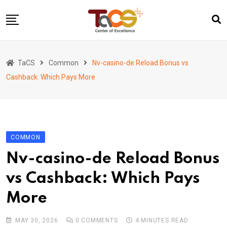
Skip
to
content
Home
TaCS
Common
Nv-casino-de Reload Bonus vs
About us
Cashback: Which Pays More
Activities
Show & Share 2025
Publications
COMMON
Researches
Nv-casino-de Reload Bonus
Collaboration
vs Cashback: Which Pays
TaCS Channel
More
MAY 30, 2026
0
COMMENTS
4 MINUTES READ