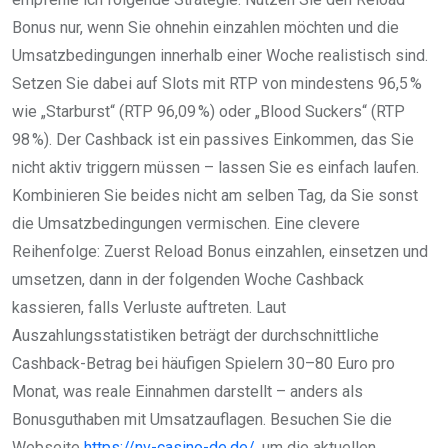
Bonus nur, wenn Sie ohnehin einzahlen möchten und die
Umsatzbedingungen innerhalb einer Woche realistisch sind.
Setzen Sie dabei auf Slots mit RTP von mindestens 96,5 %
wie „Starburst“ (RTP 96,09 %) oder „Blood Suckers“ (RTP
98 %). Der Cashback ist ein passives Einkommen, das Sie
nicht aktiv triggern müssen – lassen Sie es einfach laufen.
Kombinieren Sie beides nicht am selben Tag, da Sie sonst
die Umsatzbedingungen vermischen. Eine clevere
Reihenfolge: Zuerst Reload Bonus einzahlen, einsetzen und
umsetzen, dann in der folgenden Woche Cashback
kassieren, falls Verluste auftreten. Laut
Auszahlungsstatistiken beträgt der durchschnittliche
Cashback-Betrag bei häufigen Spielern 30–80 Euro pro
Monat, was reale Einnahmen darstellt – anders als
Bonusguthaben mit Umsatzauflagen. Besuchen Sie die
Webseite
https://nv-casino-de.de/
, um die aktuellen