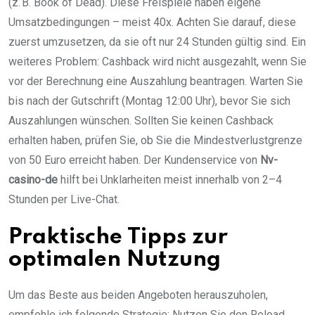
(z. B. Book of Dead). Diese Freispiele haben eigene
Umsatzbedingungen – meist 40x. Achten Sie darauf, diese
zuerst umzusetzen, da sie oft nur 24 Stunden gültig sind. Ein
weiteres Problem: Cashback wird nicht ausgezahlt, wenn Sie
vor der Berechnung eine Auszahlung beantragen. Warten Sie
bis nach der Gutschrift (Montag 12:00 Uhr), bevor Sie sich
Auszahlungen wünschen. Sollten Sie keinen Cashback
erhalten haben, prüfen Sie, ob Sie die Mindestverlustgrenze
von 50 Euro erreicht haben. Der Kundenservice von
Nv-
casino-de
hilft bei Unklarheiten meist innerhalb von 2–4
Stunden per Live-Chat.
Praktische Tipps zur
optimalen Nutzung
Um das Beste aus beiden Angeboten herauszuholen,
empfehle ich folgende Strategie: Nutzen Sie den Reload