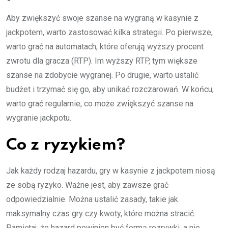
Aby zwiększyć swoje szanse na wygraną w kasynie z
jackpotem, warto zastosować kilka strategii. Po pierwsze,
warto grać na automatach, które oferują wyższy procent
zwrotu dla gracza (RTP). Im wyższy RTP, tym większe
szanse na zdobycie wygranej. Po drugie, warto ustalić
budżet i trzymać się go, aby unikać rozczarowań. W końcu,
warto grać regularnie, co może zwiększyć szanse na
wygranie jackpotu.
Co z ryzykiem?
Jak każdy rodzaj hazardu, gry w kasynie z jackpotem niosą
ze sobą ryzyko. Ważne jest, aby zawsze grać
odpowiedzialnie. Można ustalić zasady, takie jak
maksymalny czas gry czy kwoty, które można stracić.
Pamiętaj, że hazard powinien być formą rozrywki, a nie