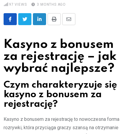
97
VIEWS
3 MONTHS AGO
LinkedIn
Print
Share
via
Email
Kasyno z bonusem
za rejestrację – jak
wybrać najlepsze?
Czym charakteryzuje się
kasyno z bonusem za
rejestrację?
Kasyno z bonusem za rejestrację to nowoczesna forma
rozrywki, która przyciąga graczy szansą na otrzymanie