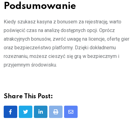
Podsumowanie
Kiedy szukasz kasyna z bonusem za rejestrację, warto
poświęcić czas na analizę dostępnych opcji. Oprócz
atrakcyjnych bonusów, zwróć uwagę na licencje, ofertę gier
oraz bezpieczeństwo platformy. Dzięki dokładnemu
rozeznaniu, możesz cieszyć się grą w bezpiecznym i
przyjemnym środowisku.
Share This Post:
LinkedIn
Print
Share
via
Email