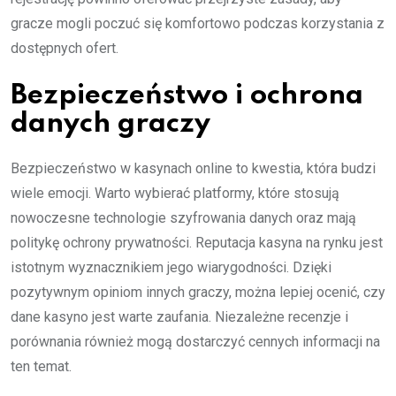
gracze mogli poczuć się komfortowo podczas korzystania z
dostępnych ofert.
Bezpieczeństwo i ochrona
danych graczy
Bezpieczeństwo w kasynach online to kwestia, która budzi
wiele emocji. Warto wybierać platformy, które stosują
nowoczesne technologie szyfrowania danych oraz mają
politykę ochrony prywatności. Reputacja kasyna na rynku jest
istotnym wyznacznikiem jego wiarygodności. Dzięki
pozytywnym opiniom innych graczy, można lepiej ocenić, czy
dane kasyno jest warte zaufania. Niezależne recenzje i
porównania również mogą dostarczyć cennych informacji na
ten temat.