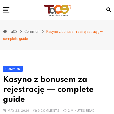
Skip
to
content
Home
TaCS
Common
Kasyno z bonusem za rejestrację —
About us
complete guide
Activities
Show & Share 2025
Publications
COMMON
Researches
Kasyno z bonusem za
Collaboration
rejestrację — complete
TaCS Channel
guide
MAY 22, 2026
0
COMMENTS
2 MINUTES READ