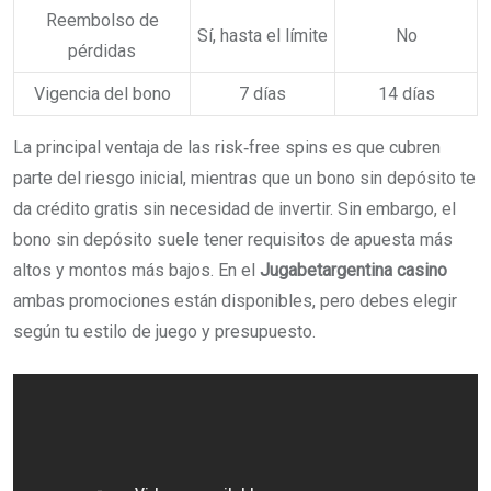
Reembolso de
Sí, hasta el límite
No
pérdidas
Vigencia del bono
7 días
14 días
La principal ventaja de las risk‑free spins es que cubren
parte del riesgo inicial, mientras que un bono sin depósito te
da crédito gratis sin necesidad de invertir. Sin embargo, el
bono sin depósito suele tener requisitos de apuesta más
altos y montos más bajos. En el
Jugabetargentina casino
ambas promociones están disponibles, pero debes elegir
según tu estilo de juego y presupuesto.