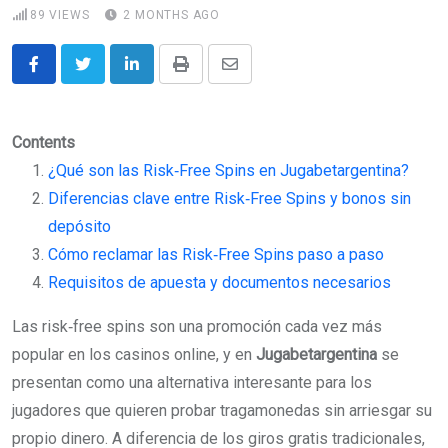
89
VIEWS
2 MONTHS AGO
LinkedIn
Print
Share
via
Email
Contents
¿Qué son las Risk‑Free Spins en Jugabetargentina?
Diferencias clave entre Risk‑Free Spins y bonos sin
depósito
Cómo reclamar las Risk‑Free Spins paso a paso
Requisitos de apuesta y documentos necesarios
Las risk‑free spins son una promoción cada vez más
popular en los casinos online, y en
Jugabetargentina
se
presentan como una alternativa interesante para los
jugadores que quieren probar tragamonedas sin arriesgar su
propio dinero. A diferencia de los giros gratis tradicionales,