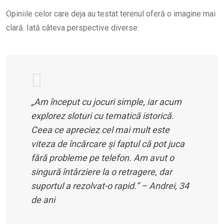
Opiniile celor care deja au testat terenul oferă o imagine mai
clară. Iată câteva perspective diverse:
„Am început cu jocuri simple, iar acum
explorez sloturi cu tematică istorică.
Ceea ce apreciez cel mai mult este
viteza de încărcare și faptul că pot juca
fără probleme pe telefon. Am avut o
singură întârziere la o retragere, dar
suportul a rezolvat-o rapid.” – Andrei, 34
de ani