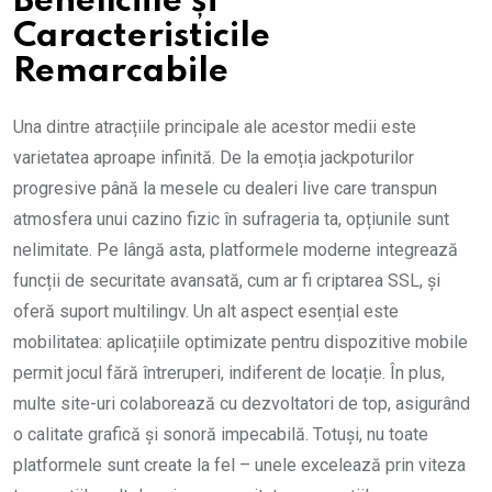
Beneficiile și
Caracteristicile
Remarcabile
Una dintre atracțiile principale ale acestor medii este
varietatea aproape infinită. De la emoția jackpoturilor
progresive până la mesele cu dealeri live care transpun
atmosfera unui cazino fizic în sufrageria ta, opțiunile sunt
nelimitate. Pe lângă asta, platformele moderne integrează
funcții de securitate avansată, cum ar fi criptarea SSL, și
oferă suport multilingv. Un alt aspect esențial este
mobilitatea: aplicațiile optimizate pentru dispozitive mobile
permit jocul fără întreruperi, indiferent de locație. În plus,
multe site-uri colaborează cu dezvoltatori de top, asigurând
o calitate grafică și sonoră impecabilă. Totuși, nu toate
platformele sunt create la fel – unele excelează prin viteza