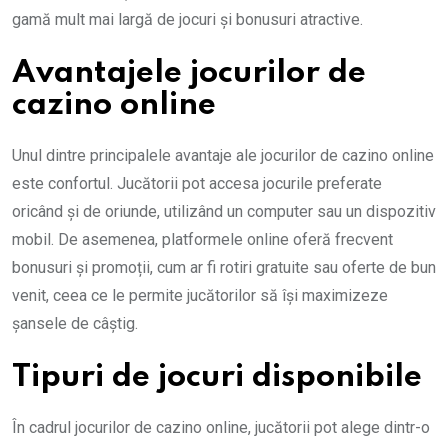
gamă mult mai largă de jocuri și bonusuri atractive.
Avantajele jocurilor de
cazino online
Unul dintre principalele avantaje ale jocurilor de cazino online
este confortul. Jucătorii pot accesa jocurile preferate
oricând și de oriunde, utilizând un computer sau un dispozitiv
mobil. De asemenea, platformele online oferă frecvent
bonusuri și promoții, cum ar fi rotiri gratuite sau oferte de bun
venit, ceea ce le permite jucătorilor să își maximizeze
șansele de câștig.
Tipuri de jocuri disponibile
În cadrul jocurilor de cazino online, jucătorii pot alege dintr-o