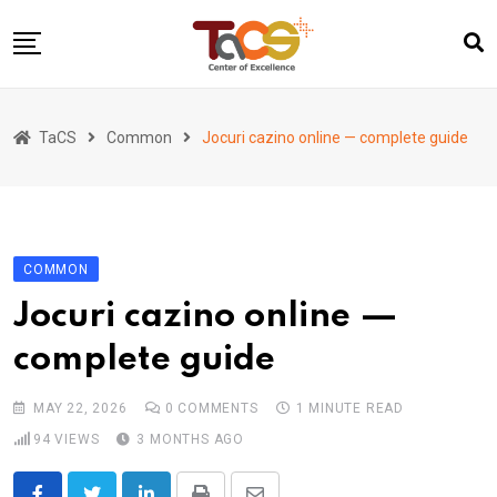
Skip
to
content
Home
TaCS
Common
Jocuri cazino online — complete guide
About us
Activities
Show & Share 2025
COMMON
Publications
Jocuri cazino online —
Researches
complete guide
Collaboration
TaCS Channel
MAY 22, 2026
0
COMMENTS
1 MINUTE READ
94
VIEWS
3 MONTHS AGO