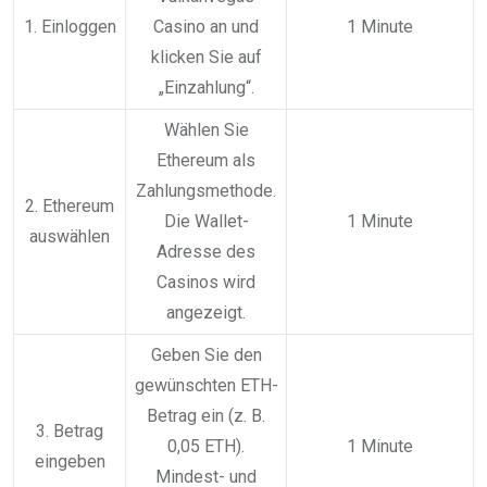
1. Einloggen
Casino an und
1 Minute
klicken Sie auf
„Einzahlung“.
Wählen Sie
Ethereum als
Zahlungsmethode.
2. Ethereum
Die Wallet-
1 Minute
auswählen
Adresse des
Casinos wird
angezeigt.
Geben Sie den
gewünschten ETH-
Betrag ein (z. B.
3. Betrag
0,05 ETH).
1 Minute
eingeben
Mindest- und