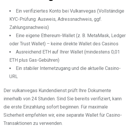
Ein verifiziertes Konto bei Vulkanvegas (Vollständige
KYC-Prüfung: Ausweis, Adressnachweis, ggf.
Zahlungsnachweis)
Eine eigene Ethereum-Wallet (z. B. MetaMask, Ledger
oder Trust Wallet) – keine direkte Wallet des Casinos
Ausreichend ETH auf Ihrer Wallet (mindestens 0,01
ETH plus Gas-Gebühren)
Ein stabiler Internetzugang und die aktuelle Casino-
URL
Der vulkanvegas Kundendienst prüft Ihre Dokumente
innerhalb von 24 Stunden. Sind Sie bereits verifiziert, kann
die erste Einzahlung sofort beginnen. Für maximale
Sicherheit empfehlen wir, eine separate Wallet für Casino-
Transaktionen zu verwenden.