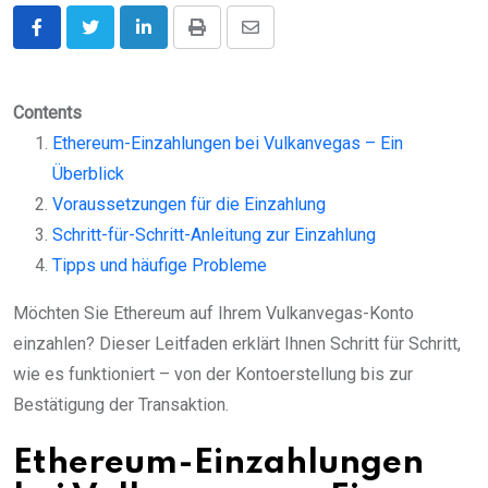
LinkedIn
Print
Share
via
Email
Contents
Ethereum-Einzahlungen bei Vulkanvegas – Ein
Überblick
Voraussetzungen für die Einzahlung
Schritt-für-Schritt-Anleitung zur Einzahlung
Tipps und häufige Probleme
Möchten Sie Ethereum auf Ihrem Vulkanvegas-Konto
einzahlen? Dieser Leitfaden erklärt Ihnen Schritt für Schritt,
wie es funktioniert – von der Kontoerstellung bis zur
Bestätigung der Transaktion.
Ethereum-Einzahlungen