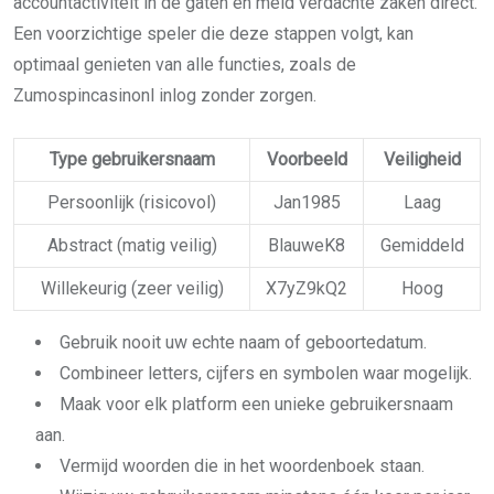
accountactiviteit in de gaten en meld verdachte zaken direct.
Een voorzichtige speler die deze stappen volgt, kan
optimaal genieten van alle functies, zoals de
Zumospincasinonl inlog zonder zorgen.
Type gebruikersnaam
Voorbeeld
Veiligheid
Persoonlijk (risicovol)
Jan1985
Laag
Abstract (matig veilig)
BlauweK8
Gemiddeld
Willekeurig (zeer veilig)
X7yZ9kQ2
Hoog
Gebruik nooit uw echte naam of geboortedatum.
Combineer letters, cijfers en symbolen waar mogelijk.
Maak voor elk platform een unieke gebruikersnaam
aan.
Vermijd woorden die in het woordenboek staan.