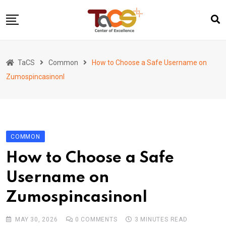
Skip
to
content
Home
TaCS
Common
How to Choose a Safe Username on
About us
Zumospincasinonl
Activities
Show & Share 2025
Publications
COMMON
Researches
How to Choose a Safe
Collaboration
Username on
TaCS Channel
Zumospincasinonl
MAY 30, 2026
0
COMMENTS
3 MINUTES READ