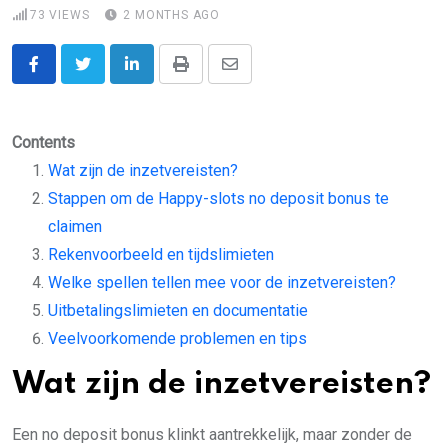
73
VIEWS
2 MONTHS AGO
LinkedIn
Print
Share
via
Email
Contents
Wat zijn de inzetvereisten?
Stappen om de Happy-slots no deposit bonus te
claimen
Rekenvoorbeeld en tijdslimieten
Welke spellen tellen mee voor de inzetvereisten?
Uitbetalingslimieten en documentatie
Veelvoorkomende problemen en tips
Wat zijn de inzetvereisten?
Een no deposit bonus klinkt aantrekkelijk, maar zonder de