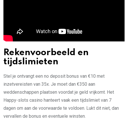
Rekenvoorbeeld en
tijdslimieten
Stel je ontvangt een no deposit bonus van €10 met
inzetvereisten van 35x. Je moet dan €350 aan
weddenschappen plaatsen voordat je geld vrijkomt. Het
Happy-slots casino hanteert vaak een tijdslimiet van 7
dagen om aan de voorwaarde te voldoen. Lukt dit niet, dan
vervallen de bonus en eventuele winsten.