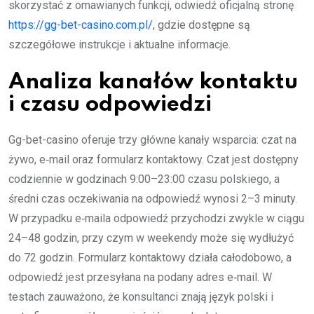
skorzystać z omawianych funkcji, odwiedź oficjalną stronę
https://gg-bet-casino.com.pl/
, gdzie dostępne są
szczegółowe instrukcje i aktualne informacje.
Analiza kanałów kontaktu
i czasu odpowiedzi
Gg-bet-casino oferuje trzy główne kanały wsparcia: czat na
żywo, e‑mail oraz formularz kontaktowy. Czat jest dostępny
codziennie w godzinach 9:00–23:00 czasu polskiego, a
średni czas oczekiwania na odpowiedź wynosi 2–3 minuty.
W przypadku e‑maila odpowiedź przychodzi zwykle w ciągu
24–48 godzin, przy czym w weekendy może się wydłużyć
do 72 godzin. Formularz kontaktowy działa całodobowo, a
odpowiedź jest przesyłana na podany adres e‑mail. W
testach zauważono, że konsultanci znają język polski i