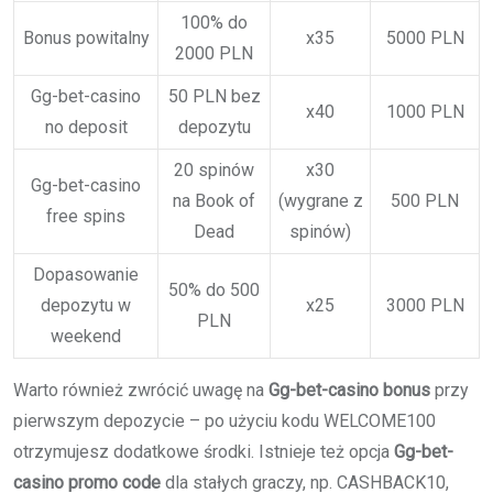
100% do
Bonus powitalny
x35
5000 PLN
2000 PLN
Gg-bet-casino
50 PLN bez
x40
1000 PLN
no deposit
depozytu
20 spinów
x30
Gg-bet-casino
na Book of
(wygrane z
500 PLN
free spins
Dead
spinów)
Dopasowanie
50% do 500
depozytu w
x25
3000 PLN
PLN
weekend
Warto również zwrócić uwagę na
Gg-bet-casino bonus
przy
pierwszym depozycie – po użyciu kodu WELCOME100
otrzymujesz dodatkowe środki. Istnieje też opcja
Gg-bet-
casino promo code
dla stałych graczy, np. CASHBACK10,