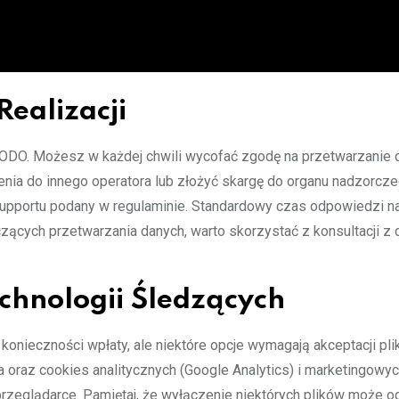
Realizacji
RODO. Możesz w każdej chwili wycofać zgodę na przetwarzanie 
nia do innego operatora lub złożyć skargę do organu nadzorcze
 supportu podany w regulaminie. Standardowy czas odpowiedzi n
zących przetwarzania danych, warto skorzystać z konsultacji z 
echnologii Śledzących
 konieczności wpłaty, ale niektóre opcje wymagają akceptacji pl
 oraz cookies analitycznych (Google Analytics) i marketingowyc
rzeglądarce. Pamiętaj, że wyłączenie niektórych plików może o