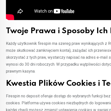
Twoje Prawa i Sposoby Ich 
Każdy użytkownik firespin ma szereg praw wynikających z 
może skutkować zamknięciem konta), zażądać ich przeniesie
skorzystać z tych praw, wystarczy napisać na adres e-mail
wynosi do 30 dni roboczych. W przypadku wątpliwości dotyc
prawnym kasyna.
Kwestia Plików Cookies i T
Firespin no deposit oferuje dostęp do wybranych funkcji bez
cookies. Platforma używa cookies niezbędnych do logowania
każdej chwili możesz zmienić ustawienia cookies w swojej p