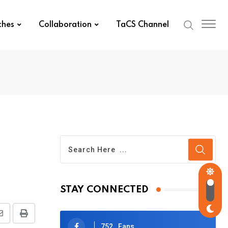
ches
Collaboration
TaCS Channel
STAY CONNECTED
Share
Print
752
Fans