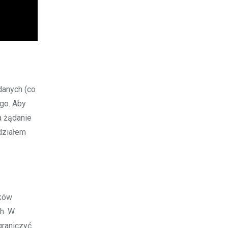
danych (co
go. Aby
a żądanie
działem
ików
h. W
graniczyć