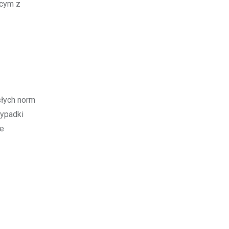
ącym z
słych norm
zypadki
le