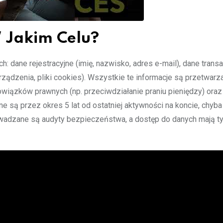
W Jakim Celu?
: dane rejestracyjne (imię, nazwisko, adres e-mail), dane trans
 urządzenia, pliki cookies). Wszystkie te informacje są przetwarz
owiązków prawnych (np. przeciwdziałanie praniu pieniędzy) oraz
ne są przez okres 5 lat od ostatniej aktywności na koncie, chyb
owadzane są audyty bezpieczeństwa, a dostęp do danych mają ty