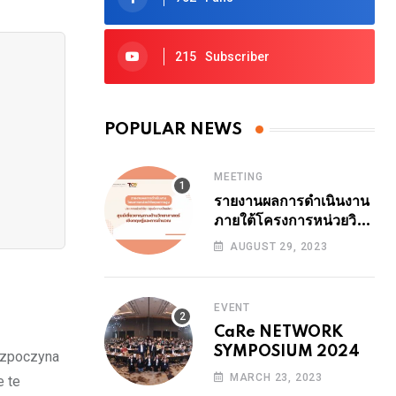
via
Email
215
Subscriber
POPULAR NEWS
MEETING
รายงานผลการดำเนินงาน
ภายใต้โครงการหน่วยวิจัย
คุณภาพสูง ปีงบ 2564
AUGUST 29, 2023
ระยะที่ 1 (24 เดือน ปี
2566) 29 สิงหาคม
2566 14.00-14.30 น.
EVENT
รายงานโดย รศ.ดร.ธนา
CaRe NETWORK
สุทธิบัทม์พงศ์
SYMPOSIUM 2024
rozpoczyna
MARCH 23, 2023
e te