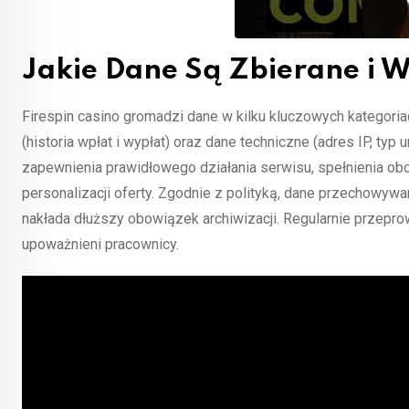
Jakie Dane Są Zbierane i 
Firespin casino gromadzi dane w kilku kluczowych kategoriach
(historia wpłat i wypłat) oraz dane techniczne (adres IP, typ
zapewnienia prawidłowego działania serwisu, spełnienia ob
personalizacji oferty. Zgodnie z polityką, dane przechowywa
nakłada dłuższy obowiązek archiwizacji. Regularnie przepr
upoważnieni pracownicy.