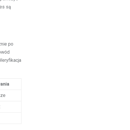
ies są
znie po
dowód
Weryfikacja
ania
cze
t