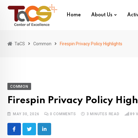
Skip
to
Home
About Us
Activ
content
TaCS
Common
Firespin Privacy Policy Highlights
COMMON
Firespin Privacy Policy High
MAY 30, 2026
0
COMMENTS
3 MINUTES READ
89
V
LinkedIn