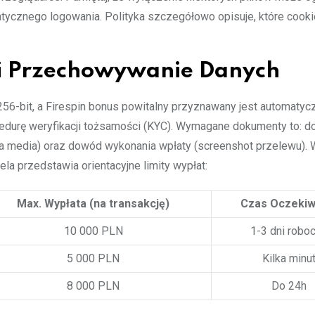
matycznego logowania. Polityka szczegółowo opisuje, które cook
 i Przechowywanie Danych
6-bit, a Firespin bonus powitalny przyznawany jest automatyc
ocedurę weryfikacji tożsamości (KYC). Wymagane dokumenty to: 
za media) oraz dowód wykonania wpłaty (screenshot przelewu). 
la przedstawia orientacyjne limity wypłat:
Max. Wypłata (na transakcję)
Czas Oczekiw
10 000 PLN
1-3 dni robo
5 000 PLN
Kilka minu
8 000 PLN
Do 24h