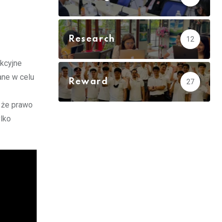
Research
12
akcyjne
ane w celu
Reward
27
a że prawo
lko