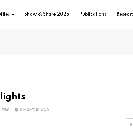
ities
Show & Share 2025
Publications
Resear
lights
IEWS
2 MONTHS AGO