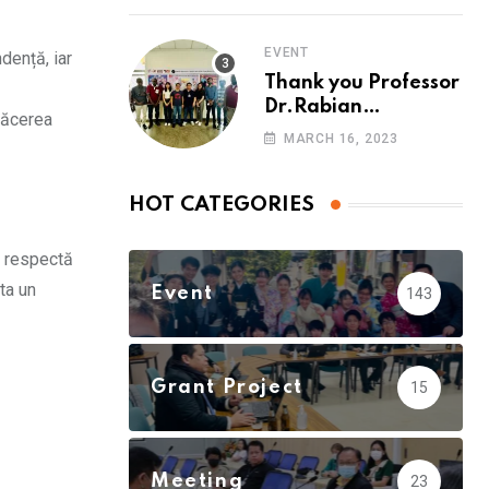
EVENT
dență, iar
Thank you Professor
Dr.Rabian
plăcerea
Wangkeeree and his
MARCH 16, 2023
Ph.D. students for
visiting our Fixed
Point Lab KMUTT &
HOT CATEGORIES
Tacs Center of
Excellence
i respectă
ta un
Event
143
Grant Project
15
Meeting
23