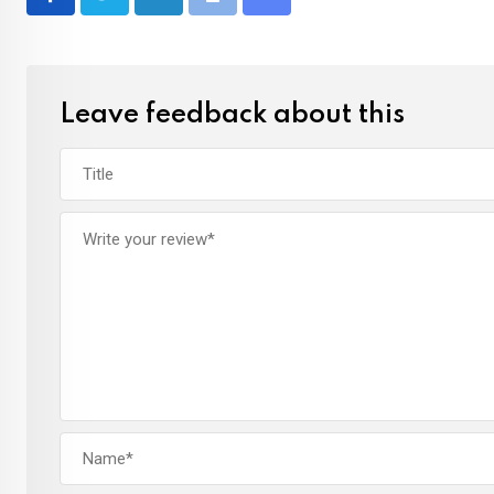
LinkedIn
Print
Share
via
Email
Leave feedback about this