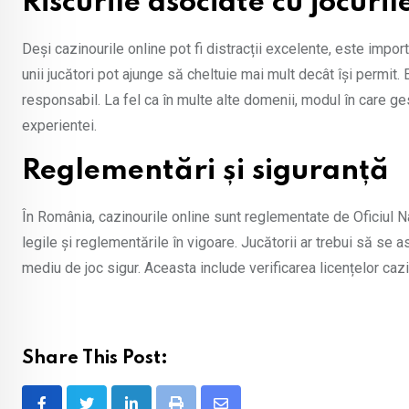
Riscurile asociate cu jocuri
Deși cazinourile online pot fi distracții excelente, este impo
unii jucători pot ajunge să cheltuie mai mult decât își permit.
responsabil. La fel ca în multe alte domenii, modul în care ge
experientei.
Reglementări și siguranță
În România, cazinourile online sunt reglementate de Oficiul 
legile și reglementările în vigoare. Jucătorii ar trebui să se 
mediu de joc sigur. Aceasta include verificarea licențelor cazi
Share This Post: