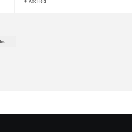
Add Field
deo