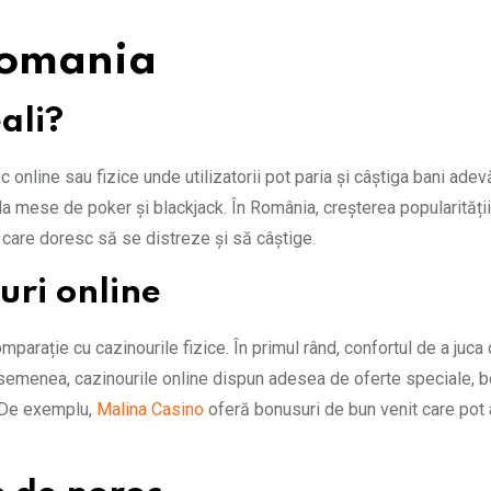
 romania
ali?
 online sau fizice unde utilizatorii pot paria și câștiga bani adevă
la mese de poker și blackjack. În România, creșterea popularității 
i care doresc să se distreze și să câștige.
uri online
parație cu cazinourile fizice. În primul rând, confortul de a juca 
semenea, cazinourile online dispun adesea de oferte speciale, b
. De exemplu,
Malina Casino
oferă bonusuri de bun venit care pot 