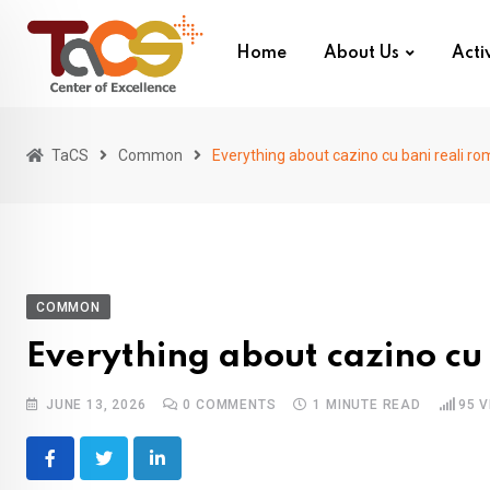
Skip
to
Home
About Us
Activ
content
TaCS
Common
Everything about cazino cu bani reali r
COMMON
Everything about cazino cu
JUNE 13, 2026
0
COMMENTS
1 MINUTE READ
95
V
LinkedIn