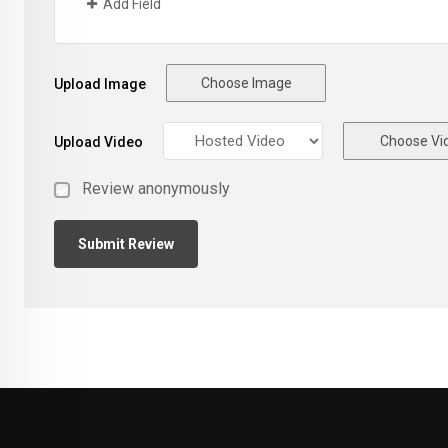
Add Field
Choose Image
Upload Image
Choose Vi
Upload Video
Review anonymously