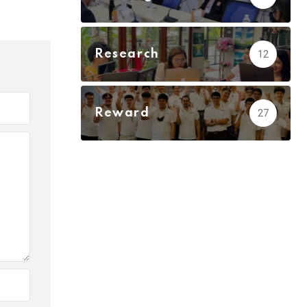
Research
12
Reward
27