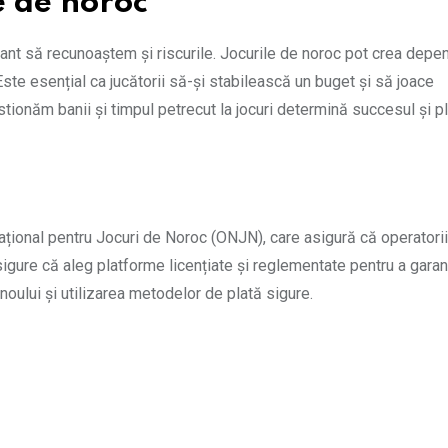
le de noroc
rtant să recunoaștem și riscurile. Jocurile de noroc pot crea depen
 Este esențial ca jucătorii să-și stabilească un buget și să joace
stionăm banii și timpul petrecut la jocuri determină succesul și 
Național pentru Jocuri de Noroc (ONJN), care asigură că operatori
asigure că aleg platforme licențiate și reglementate pentru a garan
noului și utilizarea metodelor de plată sigure.