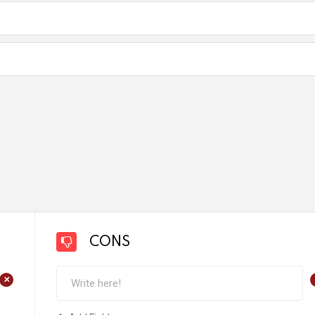
CONS
+