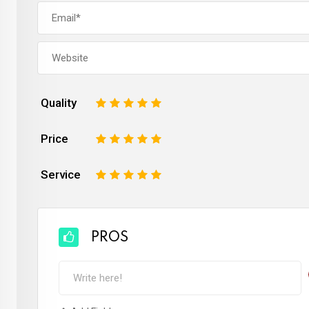
Quality
1
2
3
4
5
Price
1
2
3
4
5
Service
1
2
3
4
5
PROS