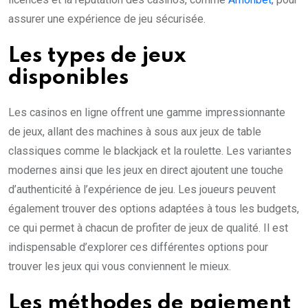
assurer une expérience de jeu sécurisée.
Les types de jeux
disponibles
Les casinos en ligne offrent une gamme impressionnante
de jeux, allant des machines à sous aux jeux de table
classiques comme le blackjack et la roulette. Les variantes
modernes ainsi que les jeux en direct ajoutent une touche
d’authenticité à l’expérience de jeu. Les joueurs peuvent
également trouver des options adaptées à tous les budgets,
ce qui permet à chacun de profiter de jeux de qualité. Il est
indispensable d’explorer ces différentes options pour
trouver les jeux qui vous conviennent le mieux.
Les méthodes de paiement