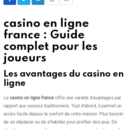
LinkedIn
Print
Share
via
Email
casino en ligne
france : Guide
complet pour les
joueurs
Les avantages du casino en
ligne
Le
casino en ligne france
offre une variété d’avantages par
rapport aux casinos traditionnels. Tout d’abord, il permet un
accès facile depuis le confort de votre maison. Plus besoin
de se déplacer ou de s’habiller pour profiter des jeux. De