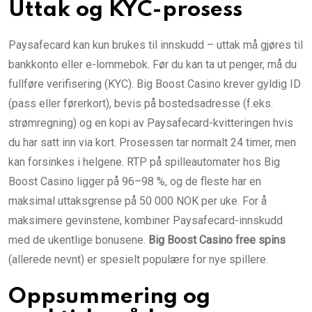
Uttak og KYC-prosess
Paysafecard kan kun brukes til innskudd – uttak må gjøres til
bankkonto eller e-lommebok. Før du kan ta ut penger, må du
fullføre verifisering (KYC). Big Boost Casino krever gyldig ID
(pass eller førerkort), bevis på bostedsadresse (f.eks.
strømregning) og en kopi av Paysafecard-kvitteringen hvis
du har satt inn via kort. Prosessen tar normalt 24 timer, men
kan forsinkes i helgene. RTP på spilleautomater hos Big
Boost Casino ligger på 96–98 %, og de fleste har en
maksimal uttaksgrense på 50 000 NOK per uke. For å
maksimere gevinstene, kombiner Paysafecard-innskudd
med de ukentlige bonusene.
Big Boost Casino free spins
(allerede nevnt) er spesielt populære for nye spillere.
Oppsummering og