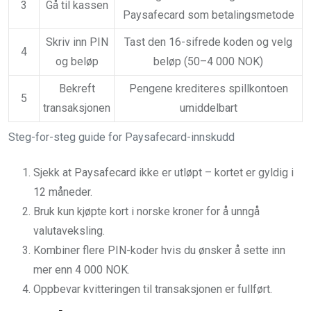
3
Gå til kassen
Paysafecard som betalingsmetode
Skriv inn PIN
Tast den 16-sifrede koden og velg
4
og beløp
beløp (50–4 000 NOK)
Bekreft
Pengene krediteres spillkontoen
5
transaksjonen
umiddelbart
Steg-for-steg guide for Paysafecard-innskudd
Sjekk at Paysafecard ikke er utløpt – kortet er gyldig i
12 måneder.
Bruk kun kjøpte kort i norske kroner for å unngå
valutaveksling.
Kombiner flere PIN-koder hvis du ønsker å sette inn
mer enn 4 000 NOK.
Oppbevar kvitteringen til transaksjonen er fullført.