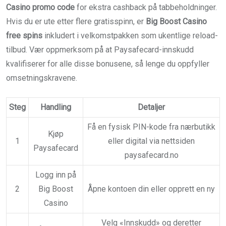
Casino promo code
for ekstra cashback på tabbeholdninger.
Hvis du er ute etter flere gratisspinn, er
Big Boost Casino
free spins
inkludert i velkomstpakken som ukentlige reload-
tilbud. Vær oppmerksom på at Paysafecard-innskudd
kvalifiserer for alle disse bonusene, så lenge du oppfyller
omsetningskravene.
Steg
Handling
Detaljer
Få en fysisk PIN-kode fra nærbutikk
Kjøp
1
eller digital via nettsiden
Paysafecard
paysafecard.no
Logg inn på
2
Big Boost
Åpne kontoen din eller opprett en ny
Casino
Velg «Innskudd» og deretter