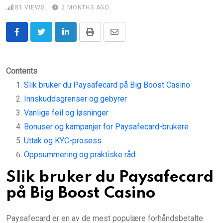
81
VIEWS
2 MONTHS AGO
LinkedIn
Print
Share
via
Email
Contents
Slik bruker du Paysafecard på Big Boost Casino
Innskuddsgrenser og gebyrer
Vanlige feil og løsninger
Bonuser og kampanjer for Paysafecard-brukere
Uttak og KYC-prosess
Oppsummering og praktiske råd
Slik bruker du Paysafecard
på Big Boost Casino
Paysafecard er en av de mest populære forhåndsbetalte