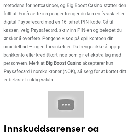
metodene for nettcasinoer, og Big Boost Casino støtter den
fullt ut. For å sette inn penger trenger du kun en fysisk eller
digital Paysafecard med en 16-sifret PIN-kode. Gå til
kassen, velg Paysafecard, skriv inn PIN-en og beløpet du
ønsker å overføre. Pengene vises på spillkontoen din
umiddelbart – ingen forsinkelser. Du trenger ikke å oppgi
bankkonto eller kredittkort, noe som gir et ekstra lag med
personvern. Merk at
Big Boost Casino
aksepterer kun
Paysafecard i norske kroner (NOK), så sørg for at kortet ditt
er belastet i riktig valuta.
Innskuddsgrenser og