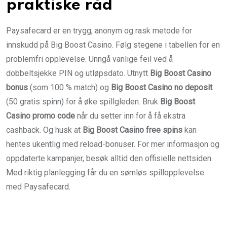
praktiske råd
Paysafecard er en trygg, anonym og rask metode for
innskudd på Big Boost Casino. Følg stegene i tabellen for en
problemfri opplevelse. Unngå vanlige feil ved å
dobbeltsjekke PIN og utløpsdato. Utnytt
Big Boost Casino
bonus
(som 100 % match) og
Big Boost Casino no deposit
(50 gratis spinn) for å øke spillgleden. Bruk
Big Boost
Casino promo code
når du setter inn for å få ekstra
cashback. Og husk at
Big Boost Casino free spins
kan
hentes ukentlig med reload-bonuser. For mer informasjon og
oppdaterte kampanjer, besøk alltid den offisielle nettsiden.
Med riktig planlegging får du en sømløs spillopplevelse
med Paysafecard.