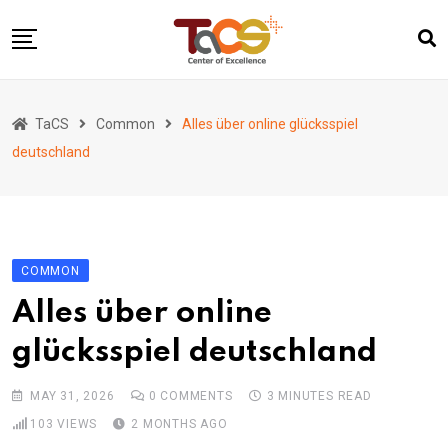
Skip
to
content
Home
TaCS
Common
Alles über online glücksspiel
About us
deutschland
Activities
Show & Share 2025
Publications
COMMON
Researches
Alles über online
Collaboration
glücksspiel deutschland
TaCS Channel
MAY 31, 2026
0
COMMENTS
3 MINUTES READ
103
VIEWS
2 MONTHS AGO