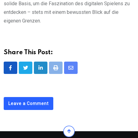
solide Basis, um die Faszination des digitalen Spielens zu
entdecken – stets mit einem bewussten Blick auf die
eigenen Grenzen.
Share This Post:
LinkedIn
Print
Share
via
Email
Leave a Comment