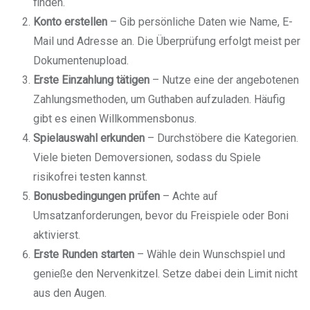
finden.
Konto erstellen
– Gib persönliche Daten wie Name, E-
Mail und Adresse an. Die Überprüfung erfolgt meist per
Dokumentenupload.
Erste Einzahlung tätigen
– Nutze eine der angebotenen
Zahlungsmethoden, um Guthaben aufzuladen. Häufig
gibt es einen Willkommensbonus.
Spielauswahl erkunden
– Durchstöbere die Kategorien.
Viele bieten Demoversionen, sodass du Spiele
risikofrei testen kannst.
Bonusbedingungen prüfen
– Achte auf
Umsatzanforderungen, bevor du Freispiele oder Boni
aktivierst.
Erste Runden starten
– Wähle dein Wunschspiel und
genieße den Nervenkitzel. Setze dabei dein Limit nicht
aus den Augen.