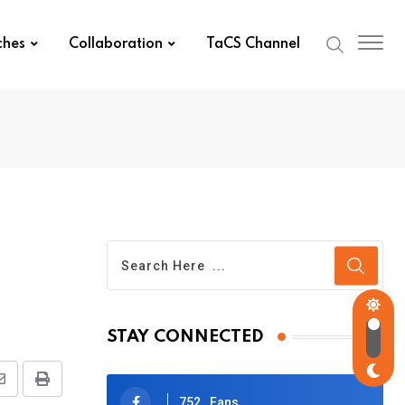
ches
Collaboration
TaCS Channel
STAY CONNECTED
Share
Print
752
Fans