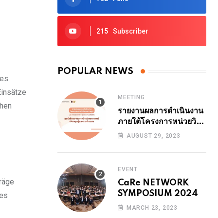
via
Email
215
Subscriber
POPULAR NEWS
nes
Einsätze
MEETING
chen
รายงานผลการดำเนินงาน
ภายใต้โครงการหน่วยวิจัย
คุณภาพสูง ปีงบ 2564
AUGUST 29, 2023
ระยะที่ 1 (24 เดือน ปี
2566) 29 สิงหาคม
2566 14.00-14.30 น.
EVENT
รายงานโดย รศ.ดร.ธนา
räge
CaRe NETWORK
สุทธิบัทม์พงศ์
SYMPOSIUM 2024
res
MARCH 23, 2023