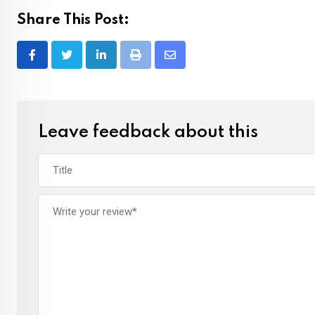
Share This Post:
LinkedIn
Print
Share
via
Email
Leave feedback about this