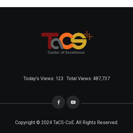
Today's Views:
123
Total Views:
487,737
Copyright © 2024 TaCS-CoE. All Rights Reserved.