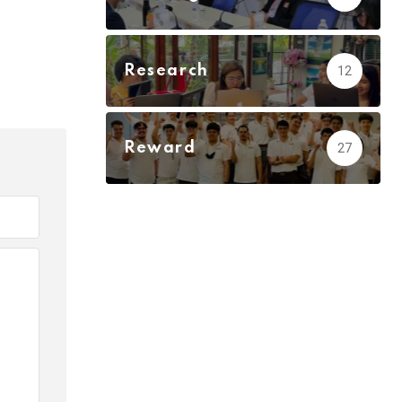
Research
12
Reward
27