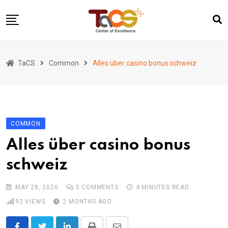
Skip
to
content
Home
TaCS
Common
Alles über casino bonus schweiz
About us
Activities
Show & Share 2025
COMMON
Publications
Alles über casino bonus
Researches
schweiz
Collaboration
TaCS Channel
MAY 28, 2026
0
COMMENTS
4 MINUTES READ
92
VIEWS
2 MONTHS AGO