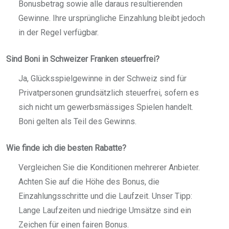
Bonusbetrag sowie alle daraus resultierenden
Gewinne. Ihre ursprüngliche Einzahlung bleibt jedoch
in der Regel verfügbar.
Sind Boni in Schweizer Franken steuerfrei?
Ja, Glücksspielgewinne in der Schweiz sind für
Privatpersonen grundsätzlich steuerfrei, sofern es
sich nicht um gewerbsmässiges Spielen handelt.
Boni gelten als Teil des Gewinns.
Wie finde ich die besten Rabatte?
Vergleichen Sie die Konditionen mehrerer Anbieter.
Achten Sie auf die Höhe des Bonus, die
Einzahlungsschritte und die Laufzeit. Unser Tipp:
Lange Laufzeiten und niedrige Umsätze sind ein
Zeichen für einen fairen Bonus.