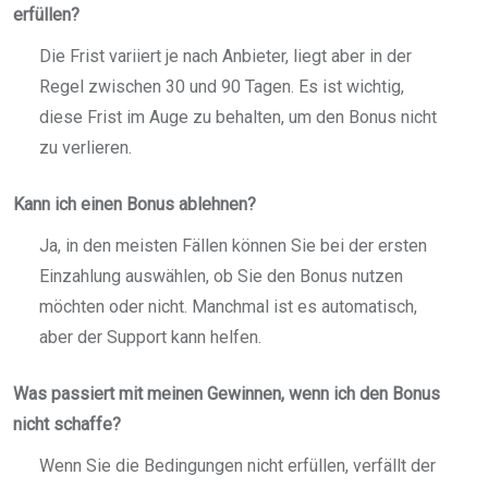
erfüllen?
Die Frist variiert je nach Anbieter, liegt aber in der
Regel zwischen 30 und 90 Tagen. Es ist wichtig,
diese Frist im Auge zu behalten, um den Bonus nicht
zu verlieren.
Kann ich einen Bonus ablehnen?
Ja, in den meisten Fällen können Sie bei der ersten
Einzahlung auswählen, ob Sie den Bonus nutzen
möchten oder nicht. Manchmal ist es automatisch,
aber der Support kann helfen.
Was passiert mit meinen Gewinnen, wenn ich den Bonus
nicht schaffe?
Wenn Sie die Bedingungen nicht erfüllen, verfällt der