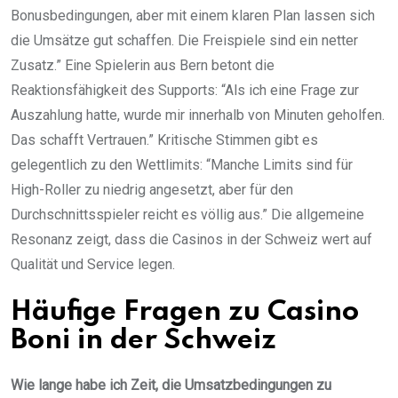
Bonusbedingungen, aber mit einem klaren Plan lassen sich
die Umsätze gut schaffen. Die Freispiele sind ein netter
Zusatz.” Eine Spielerin aus Bern betont die
Reaktionsfähigkeit des Supports: “Als ich eine Frage zur
Auszahlung hatte, wurde mir innerhalb von Minuten geholfen.
Das schafft Vertrauen.” Kritische Stimmen gibt es
gelegentlich zu den Wettlimits: “Manche Limits sind für
High-Roller zu niedrig angesetzt, aber für den
Durchschnittsspieler reicht es völlig aus.” Die allgemeine
Resonanz zeigt, dass die Casinos in der Schweiz wert auf
Qualität und Service legen.
Häufige Fragen zu Casino
Boni in der Schweiz
Wie lange habe ich Zeit, die Umsatzbedingungen zu