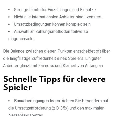
Strenge Limits für Einzahlungen und Einsätze.
Nicht alle internationalen Anbieter sind lizenziert.
Umsatzbedingungen können komplex sein.
Auswahl an Zahlungsmethoden teilweise
eingeschränkt.
Die Balance zwischen diesen Punkten entscheidet oft über
die langfristige Zufriedenheit eines Spielers. Ein guter
Anbieter glänzt mit Fairness und Klarheit von Anfang an.
Schnelle Tipps für clevere
Spieler
Bonusbedingungen lesen:
Achten Sie besonders auf
die Umsatzanforderung (z.B. 35x) und den maximalen
Auszahlungsbetrag.