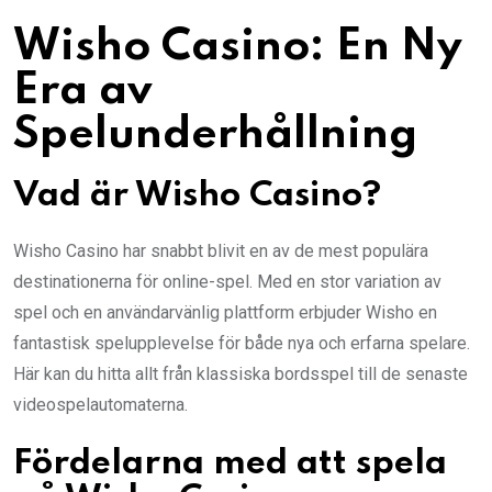
Email
Wisho Casino: En Ny
Era av
Spelunderhållning
Vad är Wisho Casino?
Wisho Casino har snabbt blivit en av de mest populära
destinationerna för online-spel. Med en stor variation av
spel och en användarvänlig plattform erbjuder Wisho en
fantastisk spelupplevelse för både nya och erfarna spelare.
Här kan du hitta allt från klassiska bordsspel till de senaste
videospelautomaterna.
Fördelarna med att spela