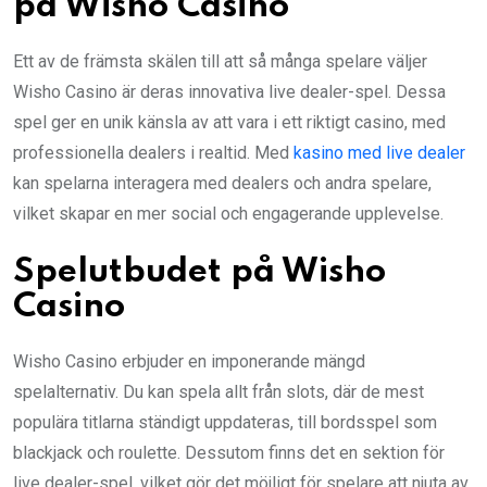
på Wisho Casino
Ett av de främsta skälen till att så många spelare väljer
Wisho Casino är deras innovativa live dealer-spel. Dessa
spel ger en unik känsla av att vara i ett riktigt casino, med
professionella dealers i realtid. Med
kasino med live dealer
kan spelarna interagera med dealers och andra spelare,
vilket skapar en mer social och engagerande upplevelse.
Spelutbudet på Wisho
Casino
Wisho Casino erbjuder en imponerande mängd
spelalternativ. Du kan spela allt från slots, där de mest
populära titlarna ständigt uppdateras, till bordsspel som
blackjack och roulette. Dessutom finns det en sektion för
live dealer-spel, vilket gör det möjligt för spelare att njuta av