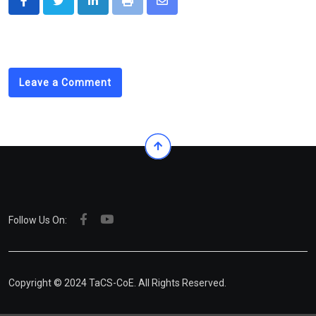
LinkedIn
Print
Share
via
Email
Leave a Comment
Follow Us On:
Copyright © 2024 TaCS-CoE. All Rights Reserved.