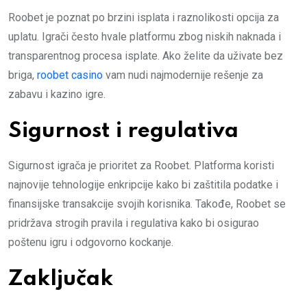
Roobet je poznat po brzini isplata i raznolikosti opcija za
uplatu. Igrači često hvale platformu zbog niskih naknada i
transparentnog procesa isplate. Ako želite da uživate bez
briga,
roobet casino
vam nudi najmodernije rešenje za
zabavu i kazino igre.
Sigurnost i regulativa
Sigurnost igrača je prioritet za Roobet. Platforma koristi
najnovije tehnologije enkripcije kako bi zaštitila podatke i
finansijske transakcije svojih korisnika. Takođe, Roobet se
pridržava strogih pravila i regulativa kako bi osigurao
poštenu igru i odgovorno kockanje.
Zaključak