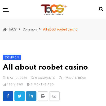
Skip
to
content
Home
TaCS
Common
All about roobet casino
About us
Activities
Show & Share 2025
COMMON
Publications
All about roobet casino
Researches
Collaboration
MAY 17, 2026
0
COMMENTS
1 MINUTE READ
TaCS Channel
106
VIEWS
3 MONTHS AGO
LinkedIn
Print
Share
via