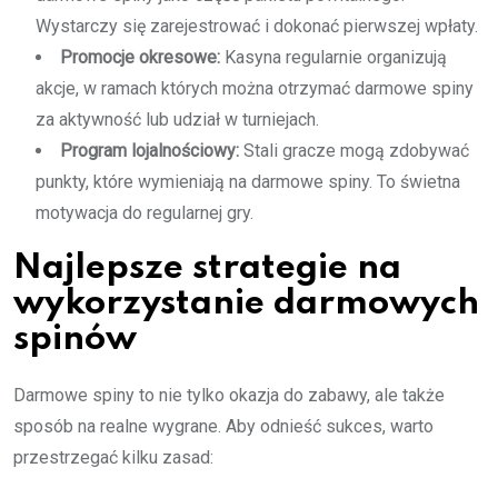
Wystarczy się zarejestrować i dokonać pierwszej wpłaty.
Promocje okresowe:
Kasyna regularnie organizują
akcje, w ramach których można otrzymać darmowe spiny
za aktywność lub udział w turniejach.
Program lojalnościowy:
Stali gracze mogą zdobywać
punkty, które wymieniają na darmowe spiny. To świetna
motywacja do regularnej gry.
Najlepsze strategie na
wykorzystanie darmowych
spinów
Darmowe spiny to nie tylko okazja do zabawy, ale także
sposób na realne wygrane. Aby odnieść sukces, warto
przestrzegać kilku zasad: