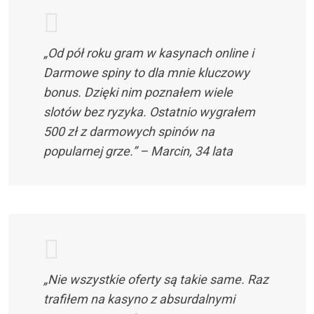
„Od pół roku gram w kasynach online i
Darmowe spiny to dla mnie kluczowy
bonus. Dzięki nim poznałem wiele
slotów bez ryzyka. Ostatnio wygrałem
500 zł z darmowych spinów na
popularnej grze.” – Marcin, 34 lata
„Nie wszystkie oferty są takie same. Raz
trafiłem na kasyno z absurdalnymi