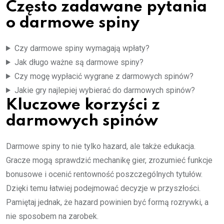
Często zadawane pytania
o darmowe spiny
Czy darmowe spiny wymagają wpłaty?
Jak długo ważne są darmowe spiny?
Czy mogę wypłacić wygrane z darmowych spinów?
Jakie gry najlepiej wybierać do darmowych spinów?
Kluczowe korzyści z
darmowych spinów
Darmowe spiny to nie tylko hazard, ale także edukacja.
Gracze mogą sprawdzić mechanikę gier, zrozumieć funkcje
bonusowe i ocenić rentowność poszczególnych tytułów.
Dzięki temu łatwiej podejmować decyzje w przyszłości.
Pamiętaj jednak, że hazard powinien być formą rozrywki, a
nie sposobem na zarobek.