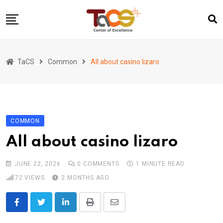
Skip
to
content
Home
TaCS
Common
All about casino lizaro
About us
Activities
Show & Share 2025
COMMON
Publications
All about casino lizaro
Researches
Collaboration
JUNE 22, 2026
0
COMMENTS
1 MINUTE READ
TaCS Channel
72
VIEWS
2 MONTHS AGO
LinkedIn
Print
Share
via