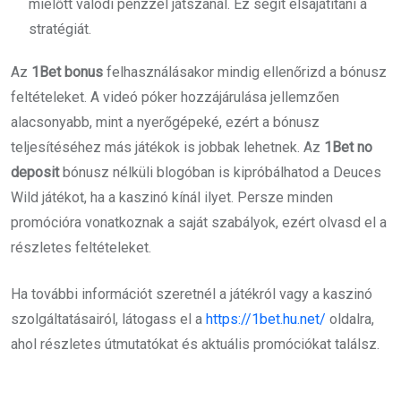
mielőtt valódi pénzzel játszanál. Ez segít elsajátítani a
stratégiát.
Az
1Bet bonus
felhasználásakor mindig ellenőrizd a bónusz
feltételeket. A videó póker hozzájárulása jellemzően
alacsonyabb, mint a nyerőgépeké, ezért a bónusz
teljesítéséhez más játékok is jobbak lehetnek. Az
1Bet no
deposit
bónusz nélküli blogóban is kipróbálhatod a Deuces
Wild játékot, ha a kaszinó kínál ilyet. Persze minden
promócióra vonatkoznak a saját szabályok, ezért olvasd el a
részletes feltételeket.
Ha további információt szeretnél a játékról vagy a kaszinó
szolgáltatásairól, látogass el a
https://1bet.hu.net/
oldalra,
ahol részletes útmutatókat és aktuális promóciókat találsz.