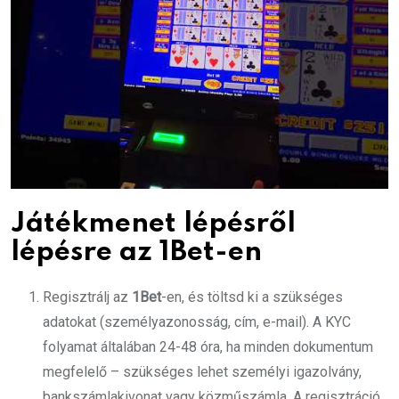
Játékmenet lépésről
lépésre az 1Bet-en
Regisztrálj az
1Bet
-en, és töltsd ki a szükséges
adatokat (személyazonosság, cím, e-mail). A KYC
folyamat általában 24-48 óra, ha minden dokumentum
megfelelő – szükséges lehet személyi igazolvány,
bankszámlakivonat vagy közműszámla. A regisztráció