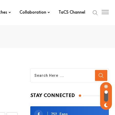
ches
Collaboration
TaCS Channel
STAY CONNECTED
752
Fans