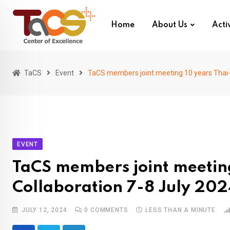
Skip
to
Home
About Us
Activ
content
TaCS
Event
TaCS members joint meeting 10 years Thai-S
EVENT
TaCS members joint meetin
Collaboration 7-8 July 2024
JULY 12, 2024
0
COMMENTS
LESS THAN A MINUTE