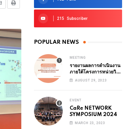
Share
Print
via
215
Subscriber
Email
POPULAR NEWS
MEETING
รายงานผลการดำเนินงาน
ภายใต้โครงการหน่วยวิจัย
คุณภาพสูง ปีงบ 2564
AUGUST 29, 2023
ระยะที่ 1 (24 เดือน ปี
2566) 29 สิงหาคม
2566 14.00-14.30 น.
EVENT
รายงานโดย รศ.ดร.ธนา
CaRe NETWORK
สุทธิบัทม์พงศ์
SYMPOSIUM 2024
MARCH 23, 2023