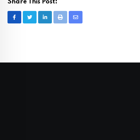
Share This Post:
LinkedIn
Print
Share
via
Email