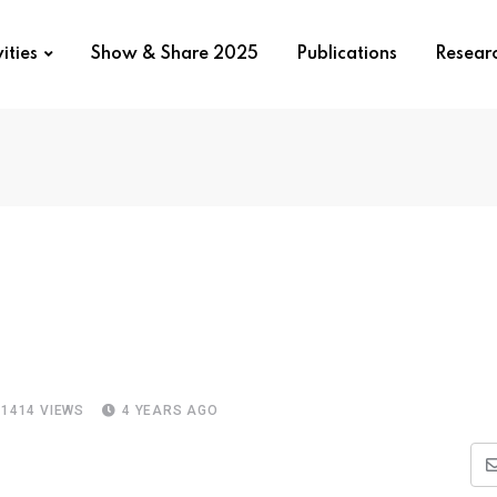
ities
Show & Share 2025
Publications
Resear
1414
VIEWS
4 YEARS AGO