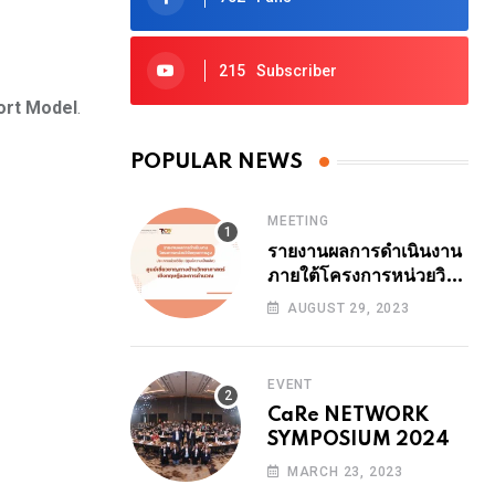
via
Email
215
Subscriber
ort Model
.
POPULAR NEWS
MEETING
รายงานผลการดำเนินงาน
ภายใต้โครงการหน่วยวิจัย
คุณภาพสูง ปีงบ 2564
AUGUST 29, 2023
ระยะที่ 1 (24 เดือน ปี
2566) 29 สิงหาคม
2566 14.00-14.30 น.
EVENT
รายงานโดย รศ.ดร.ธนา
CaRe NETWORK
สุทธิบัทม์พงศ์
SYMPOSIUM 2024
MARCH 23, 2023