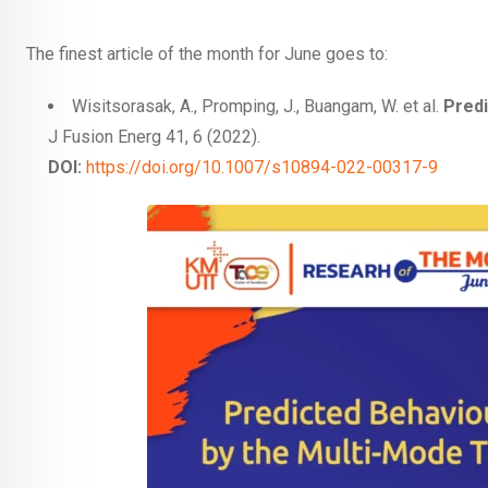
The finest article of the month for June goes to:
Wisitsorasak, A., Promping, J., Buangam, W. et al.
Predi
J Fusion Energ 41, 6 (2022).
DOI:
https://doi.org/10.1007/s10894-022-00317-9