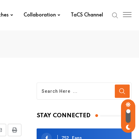
ches
Collaboration
TaCS Channel
STAY CONNECTED
Share
Print
752
Fans