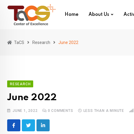
Skip
to
Home
About Us
Activ
content
TaCS
Research
June 2022
RESEARCH
June 2022
JUNE 1, 2022
0
COMMENTS
LESS THAN A MINUTE
LinkedIn