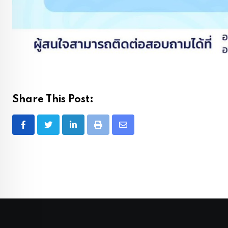
Share This Post:
LinkedIn
Print
Share
via
Email