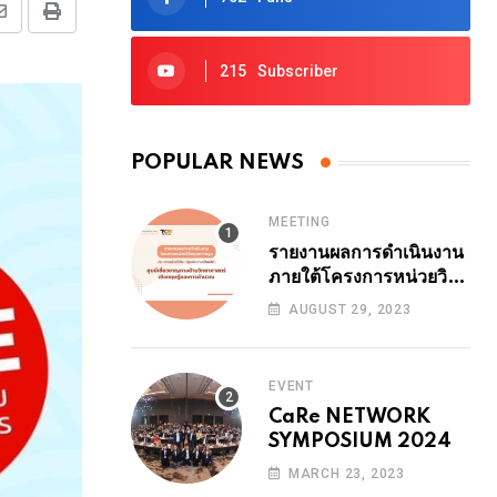
Share
Print
via
215
Subscriber
Email
POPULAR NEWS
MEETING
รายงานผลการดำเนินงาน
ภายใต้โครงการหน่วยวิจัย
คุณภาพสูง ปีงบ 2564
AUGUST 29, 2023
ระยะที่ 1 (24 เดือน ปี
2566) 29 สิงหาคม
2566 14.00-14.30 น.
EVENT
รายงานโดย รศ.ดร.ธนา
CaRe NETWORK
สุทธิบัทม์พงศ์
SYMPOSIUM 2024
MARCH 23, 2023