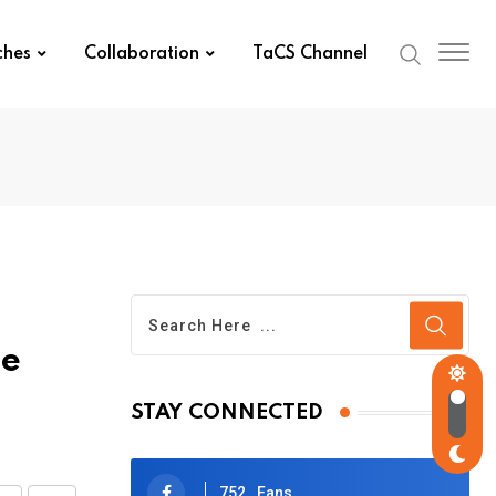
ches
Collaboration
TaCS Channel
ne
STAY CONNECTED
752
Fans