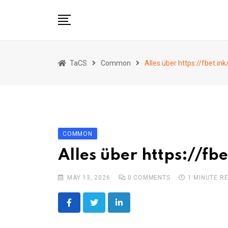
Skip
to
content
Home
TaCS
Common
Alles über https://fbet.ink
About us
Activities
Show & Share 2025
Publications
COMMON
Researches
Alles über https://fbe
Collaboration
MAY 13, 2026
0
COMMENTS
1 MINUTE R
TaCS Channel
LinkedIn