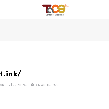
/
t.ink/
EAD
99
VIEWS
3 MONTHS AGO