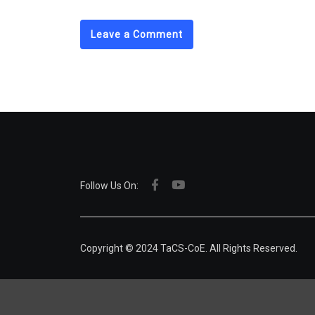
Email
Leave a Comment
Follow Us On:
Copyright © 2024 TaCS-CoE. All Rights Reserved.