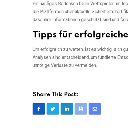
Ein häufiges Bedenken beim Wettspielen im Intern
die Plattformen über aktuelle Sicherheitszertif
dass ihre Informationen geschützt sind und fa
Tipps für erfolgreich
Um erfolgreich zu wetten, ist es wichtig, sich g
Analysen sind entscheidend, um fundierte Entsc
unnötige Verluste zu vermeiden.
Share This Post:
LinkedIn
Print
Share
via